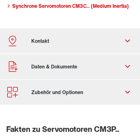
Synchrone Servomotoren CM3C.. (Medium Inertia)
Kontaktformular
Standorte/Kontakt weltweit
Fakten zu Servomotoren CM3P..
Standort Deutschland