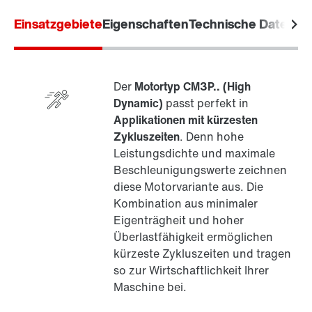
Einsatzgebiete
Eigenschaften
Technische Daten
Üb
Der
Motortyp CM3P.. (High
Dynamic)
passt perfekt in
Applikationen mit kürzesten
Zykluszeiten
. Denn hohe
Digitale Motorschnittstelle MOVILINK® DDI
Leistungsdichte und maximale
Beschleunigungswerte zeichnen
diese Motorvariante aus. Die
Kombination aus minimaler
Eigenträgheit und hoher
Überlastfähigkeit ermöglichen
kürzeste Zykluszeiten und tragen
so zur Wirtschaftlichkeit Ihrer
Maschine bei.