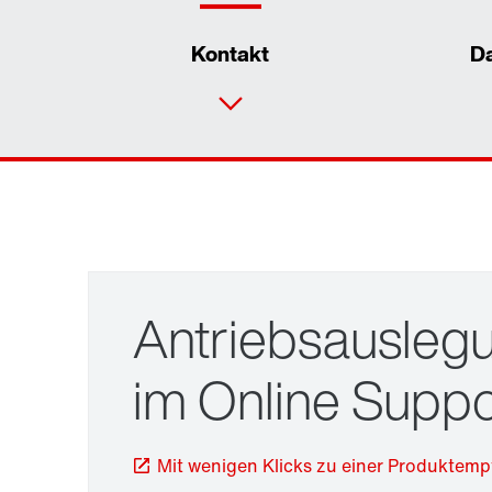
Kontakt
D
Antriebsausleg
im Online Suppo
TorqLOC®-Klemmverbindung
Mit wenigen Klicks zu einer Produktem