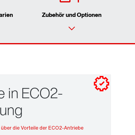
arien
Zubehör und Optionen
Kontaktformular
Standorte/Kontakt weltweit
Antriebsauslegung
Standort Deutschland
e in ECO2-
rung
Oberflächen- und Korrosionsschutz
 über die Vorteile der ECO2-Antriebe