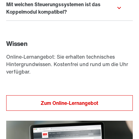
separate MOVIDYN®-Antriebsstränge.
Koppelmodulen lässt sich das dezentrale System
flexibel erweitern, um bis zu vier MOVIDYN®-Stränge
pro Antriebssystem zu unterstützen.
Das Modul ist speziell für die einfache Integration in
bestehende
MOVIDRIVE® modular
-Systeme
entwickelt worden und kommuniziert über Modulbus
Wissen
PLUS
sowie EtherCAT®/SBus
Online-Lernangebot: Sie erhalten technisches
Hintergrundwissen. Kostenfrei und rund um die Uhr
verfügbar.
Zum Online-Lernangebot