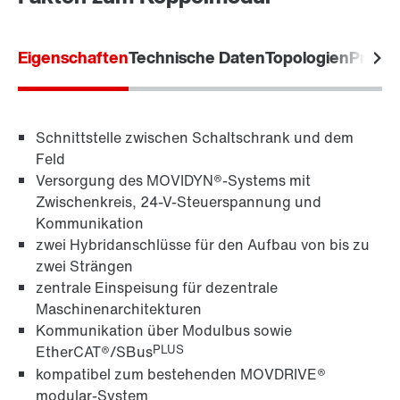
Eigenschaften
Technische Daten
Topologien
Produ
Schnittstelle zwischen Schaltschrank und dem
Feld
Versorgung des MOVIDYN®-Systems mit
Zwischenkreis, 24-V-Steuerspannung und
Kommunikation
zwei Hybridanschlüsse für den Aufbau von bis zu
zwei Strängen
zentrale Einspeisung für dezentrale
Maschinenarchitekturen
Kommunikation über Modulbus sowie
PLUS
EtherCAT®/SBus
kompatibel zum bestehenden MOVDRIVE®
modular-System