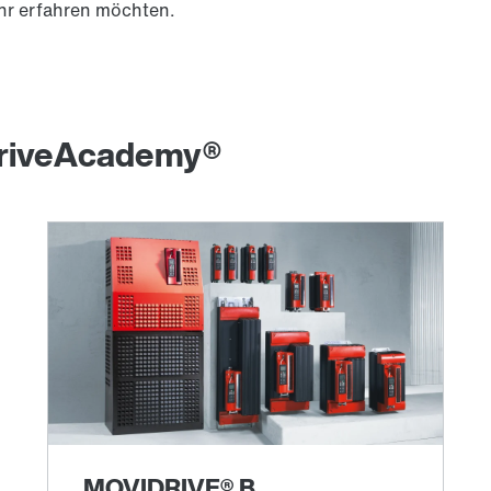
hr erfahren möchten.
DriveAcademy®