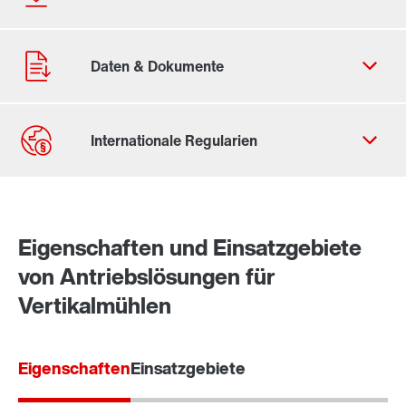
Kontaktformular
Standorte/Kontakt weltweit
Eigenschaften und Einsatzgebiete
Standort Deutschland
von Antriebslösungen für
Vertikalmühlen
Eigenschaften
Einsatzgebiete