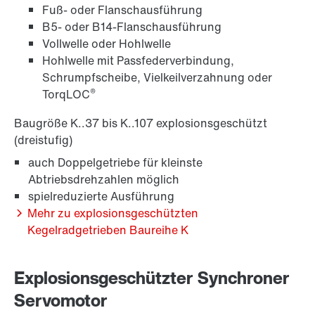
Fuß- oder Flanschausführung
B5- oder B14-Flanschausführung
Vollwelle oder Hohlwelle
Langzeit-Gewährleistung
Hohlwelle mit Passfederverbindung,
Schrumpfscheibe, Vielkeilverzahnung oder
®
TorqLOC
Baugröße K..37 bis K..107 explosionsgeschützt
(dreistufig)
auch Doppelgetriebe für kleinste
Abtriebsdrehzahlen möglich
spielreduzierte Ausführung
Mehr zu explosionsgeschützten
Kegelradgetrieben Baureihe K
Explosionsgeschützter Synchroner
Oberflächen- und Korrosionsschutz
Servomotor