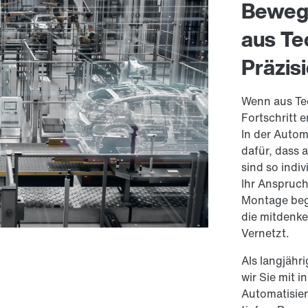
Bewegu
aus Te
Präzis
Wenn aus Tec
Fortschritt 
In der Automo
dafür, dass 
sind so indiv
Ihr Anspruch
Montage beg
die mitdenke
Vernetzt.
Als langjähr
wir Sie mit 
Automatisie