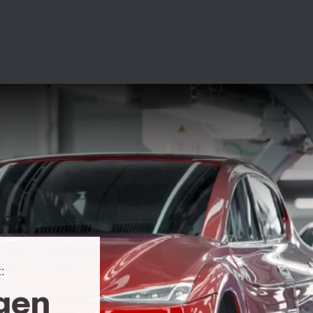
:
ngen