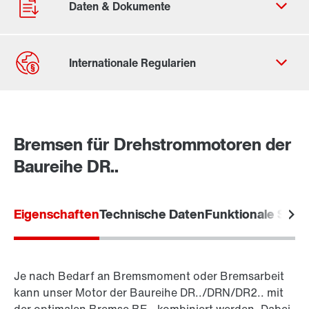
Kontaktformular
Standorte/Kontakt weltweit
Bremsen für Drehstrommotoren der
Standort Deutschland
Baureihe DR..
Eigenschaften
Technische Daten
Funktionale Siche
Je nach Bedarf an Bremsmoment oder Bremsarbeit
kann unser Motor der Baureihe DR../DRN/DR2.. mit