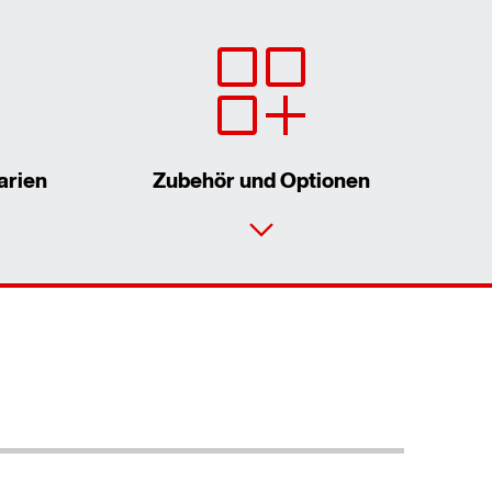
arien
Zubehör und Optionen
Kontaktformular
Standorte/Kontakt weltweit
Standort Deutschland