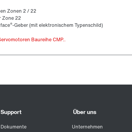
den Zonen 2 / 22
er Zone 22
®
rface
-Geber (mit elektronischem Typenschild)
Servomotoren Baureihe CMP..