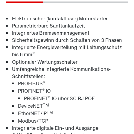
Elektronischer (kontaktloser) Motorstarter
Parametrierbare Sanftanlaufzeit
Integriertes Bremsenmanagement
Sicherheitsgewinn durch Schalten von 3 Phasen
Integrierte Energieverteilung mit Leitungsschutz
2
bis 6 mm
Optionaler Wartungsschalter
Engineering-Software MOVITOOLS®
Umfangreiche integrierte Kommunikations-
Schnittstellen:
®
PROFIBUS
®
PROFINET
IO
®
PROFINET
IO über SC RJ POF
TM
DeviceNET
TM
EtherNET/IP
Modbus/TCP
Integrierte digitale Ein- und Ausgänge