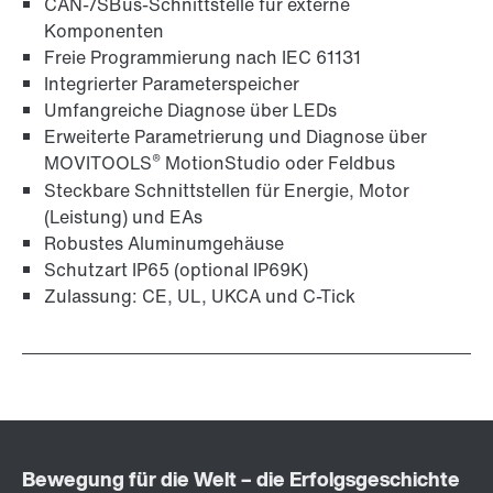
CAN-/SBus-Schnittstelle für externe
Komponenten
Freie Programmierung nach IEC 61131
Integrierter Parameterspeicher
Schnittstellenumsetzer für Umrichter
Umfangreiche Diagnose über LEDs
Erweiterte Parametrierung und Diagnose über
®
MOVITOOLS
MotionStudio oder Feldbus
Steckbare Schnittstellen für Energie, Motor
(Leistung) und EAs
Robustes Aluminumgehäuse
Schutzart IP65 (optional IP69K)
Zulassung: CE, UL, UKCA und C-Tick