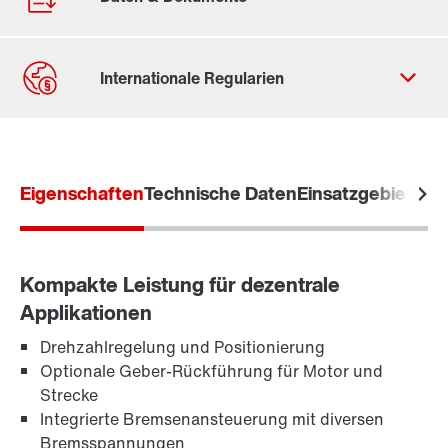
Kontaktformular
Standorte/Kontakt weltweit
Eigenschaften
Standort Deutschland
Technische Daten
Einsatzgebiete
Zu
Kompakte Leistung für dezentrale
Applikationen
Drehzahlregelung und Positionierung
Optionale Geber-Rückführung für Motor und
Strecke
Integrierte Bremsenansteuerung mit diversen
Bremsspannungen