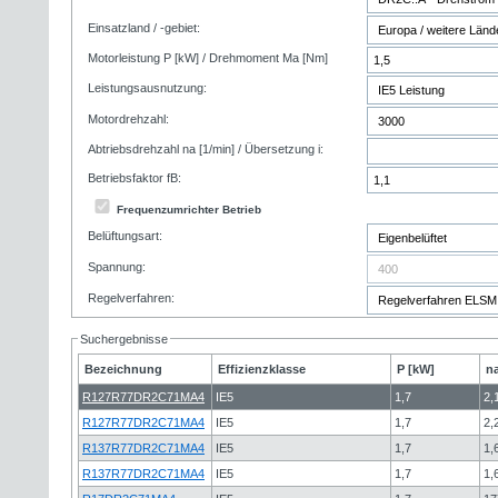
Einsatzland / -gebiet:
Motorleistung P [kW] / Drehmoment Ma [Nm]
Leistungsausnutzung:
Motordrehzahl:
Abtriebsdrehzahl na [1/min] / Übersetzung i:
Betriebsfaktor fB:
Frequenzumrichter Betrieb
Belüftungsart:
Spannung:
Regelverfahren:
Suchergebnisse
Bezeichnung
Effizienzklasse
P [kW]
na
R127R77DR2C71MA4
IE5
1,7
2,
R127R77DR2C71MA4
IE5
1,7
2,
R137R77DR2C71MA4
IE5
1,7
1,
R137R77DR2C71MA4
IE5
1,7
1,