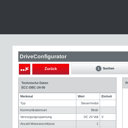
DriveConfigurator
Zurück
Suchen
1
Technische Daten
P
ECC-DBC-24-00
Merkmal
Wert
Einheit
Typ
Steuermodul
Kommunikationsart
Binär
Versorgungsspannung
DC 24 Volt
V
Anzahl Motoranschlüsse
1