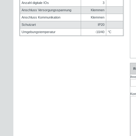
Anzahl digitale IOs
3
Anschluss Versorgungsspannung
Klemmen
Anschluss Kommunikation
Klemmen
Schutzart
IP20
Umgebungstemperatur
-10/40
°C
R
Ihr
Kom