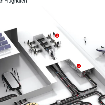
an Flughäfen
1
3