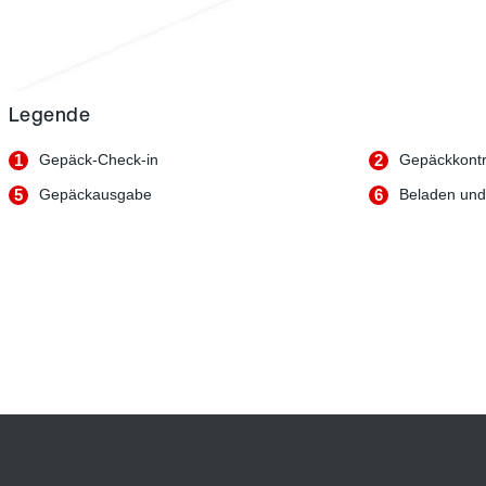
Legende
1
Gepäck-Check-in
2
Gepäckkontr
5
Gepäckausgabe
6
Beladen und