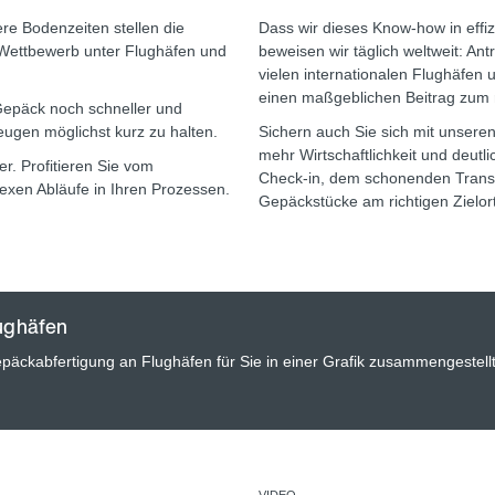
re Bodenzeiten stellen die
Dass wir dieses Know-how in effi
Wettbewerb unter Flughäfen und
beweisen wir täglich weltweit: A
vielen internationalen Flughäfen
einen maßgeblichen Beitrag zum r
Gepäck noch schneller und
eugen möglichst kurz zu halten.
Sichern auch Sie sich mit unseren
mehr Wirtschaftlichkeit und deut
r. Profitieren Sie vom
Check-in, dem schonenden Transp
exen Abläufe in Ihren Prozessen.
Gepäckstücke am richtigen Zielor
ughäfen
epäckabfertigung an Flughäfen für Sie in einer Grafik zusammengestellt